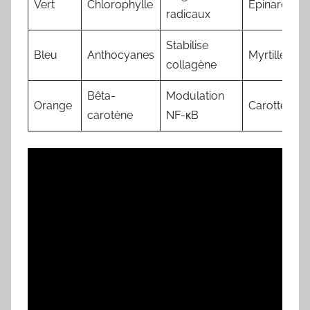
Vert
Chlorophylle
Épinard
radicaux
Stabilise
Bleu
Anthocyanes
Myrtille
collagène
Bêta-
Modulation
Orange
Carotte
carotène
NF-κB