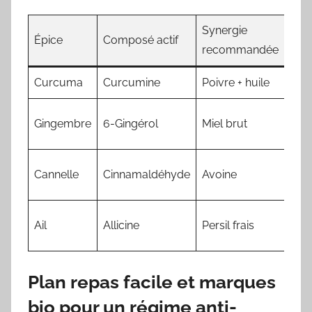
Synergie
Épice
Composé actif
Pré
recommandée
Curcuma
Curcumine
Poivre + huile
3 g
Vigi
Gingembre
6-Gingérol
Miel brut
ant
Cou
Cannelle
Cinnamaldéhyde
Avoine
éle
Est
Ail
Allicine
Persil frais
sens
Plan repas facile et marques
bio pour un régime anti-