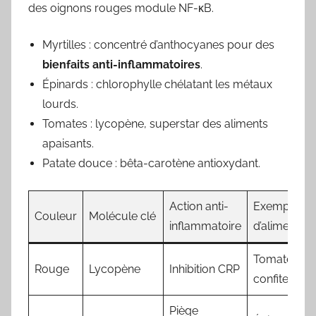
des oignons rouges module NF-κB.
Myrtilles : concentré d’anthocyanes pour des
bienfaits anti-inflammatoires
.
Épinards : chlorophylle chélatant les métaux
lourds.
Tomates : lycopène, superstar des
aliments
apaisants
.
Patate douce : bêta-carotène antioxydant.
Action anti-
Exemple
Couleur
Molécule clé
inflammatoire
d’aliment
Tomate
Rouge
Lycopène
Inhibition CRP
confite
Piège