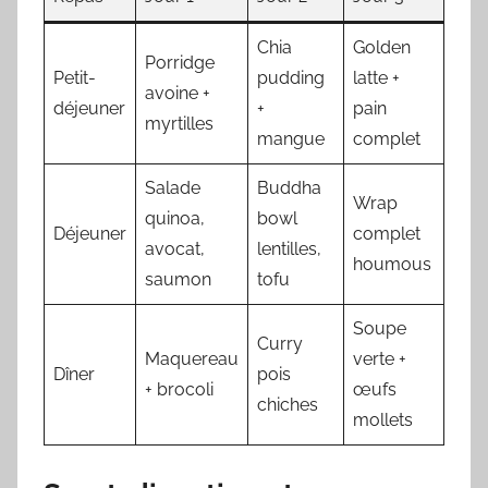
Chia
Golden
Porridge
Petit-
pudding
latte +
avoine +
déjeuner
+
pain
myrtilles
mangue
complet
Salade
Buddha
Wrap
quinoa,
bowl
Déjeuner
complet
avocat,
lentilles,
houmous
saumon
tofu
Soupe
Curry
Maquereau
verte +
Dîner
pois
+ brocoli
œufs
chiches
mollets