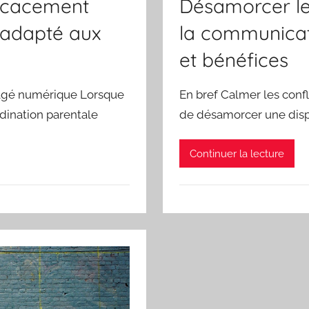
ficacement
Désamorcer le
 adapté aux
la communicati
et bénéfices
rtagé numérique Lorsque
En bref Calmer les conf
dination parentale
de désamorcer une dispu
Continuer la lecture