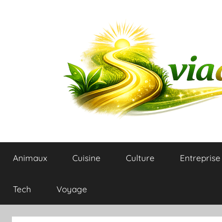
Aller
au
contenu
Blog
Animaux
Cuisine
Culture
Entreprise
du
plaisir
Tech
Voyage