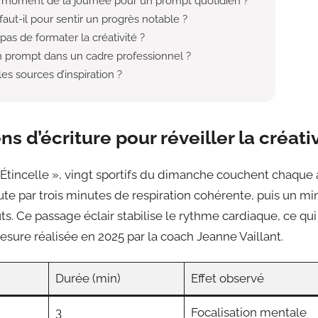
r moment de la journée pour un prompt quotidien ?
ut-il pour sentir un progrès notable ?
 pas de formater la créativité ?
n prompt dans un cadre professionnel ?
les sources d’inspiration ?
ns d’écriture pour réveiller la créati
 L’Étincelle », vingt sportifs du dimanche couchent chaque
ute par trois minutes de respiration cohérente, puis un m
uts. Ce passage éclair stabilise le rythme cardiaque, ce q
mesure réalisée en 2025 par la coach Jeanne Vaillant.
Durée (min)
Effet observé
3
Focalisation mentale