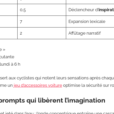
0,5
Déclencheur d’
inspira
7
Expansion lexicale
2
Affûtage narratif
e »
rcutante
lundi à 6 h
t aux cyclistes qui notent leurs sensations après chaque 
mme un
jeu d’accessoires voiture
optimise la sécurité sur ro
rompts qui libèrent l’imagination
let jeté dans l’eau : l’onde concentrique entraîne une casca