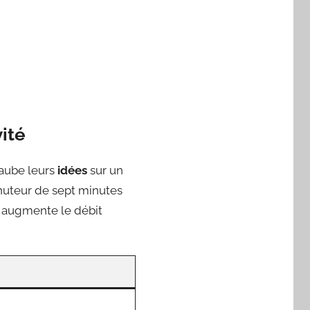
vité
 aube leurs
idées
sur un
inuteur de sept minutes
ui augmente le débit