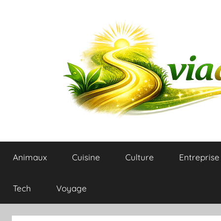
Aller
au
contenu
Blog
Animaux
Cuisine
Culture
Entreprise
du
plaisir
Tech
Voyage