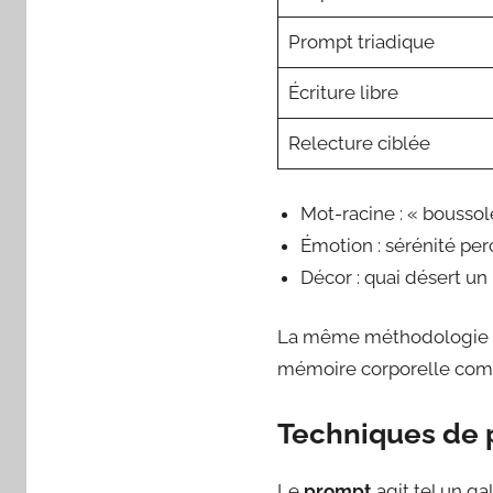
Prompt triadique
Écriture libre
Relecture ciblée
Mot-racine : « boussol
Émotion : sérénité pe
Décor : quai désert un 
La même méthodologie ser
mémoire corporelle co
Techniques de p
Le
prompt
agit tel un ga