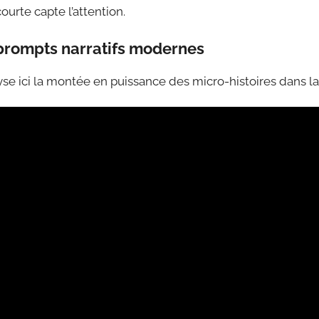
urte capte l’attention.
 prompts narratifs modernes
e ici la montée en puissance des micro-histoires dans la 