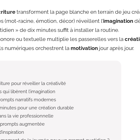
riture
transforment la page blanche en terrain de jeu créa
s (mot-racine, émotion, décor) réveillent l’
imagination
dè
ien » de dix minutes suffit à installer la routine.
sonore ou textuelle multiplie les passerelles vers la
créat
tils numériques orchestrent la
motivation
jour après jour.
iture pour réveiller la créativité
qui libèrent l’imagination
rompts narratifs modernes
 minutes pour une création durable
ns la vie professionnelle
 à prompts augmentée
d’inspiration