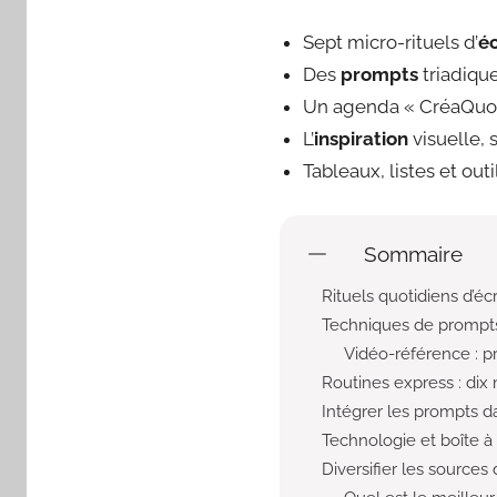
Sept micro-rituels d’
éc
Des
prompts
triadique
Un agenda « CréaQuotid
L’
inspiration
visuelle, 
Tableaux, listes et ou
Sommaire
Rituels quotidiens d’écr
Techniques de prompts 
Vidéo-référence : p
Routines express : dix
Intégrer les prompts da
Technologie et boîte
Diversifier les sources 