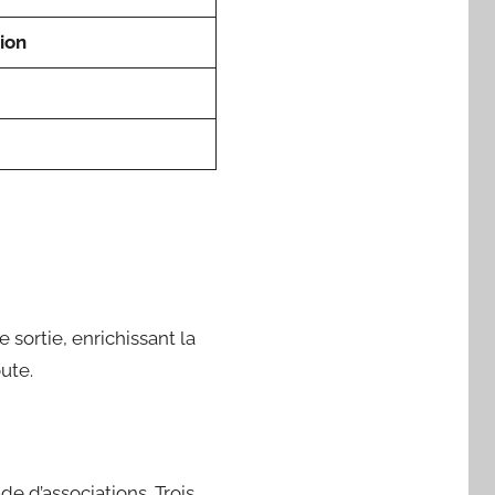
tion
sortie, enrichissant la
ute.
de d’associations. Trois