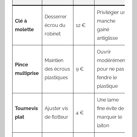
Privilégier un
Desserrer
Clé à
manche
écrou du
12 €
molette
gainé
robinet
antiglisse
Ouvrir
Maintien
modérément
Pince
des écrous
9 €
pour ne pas
multiprise
plastiques
fendre le
plastique
Une lame
Tournevis
Ajuster vis
fine évite de
4 €
plat
de flotteur
marquer le
laiton