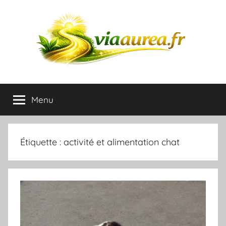
Aller
au
contenu
Blog
Menu
du
plaisir
Étiquette :
activité et alimentation chat
et
de
l'amusement