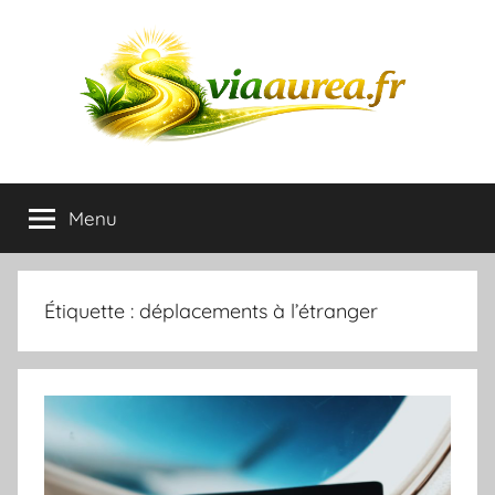
Aller
au
contenu
Blog
Menu
du
plaisir
Étiquette :
déplacements à l’étranger
et
de
l'amusement