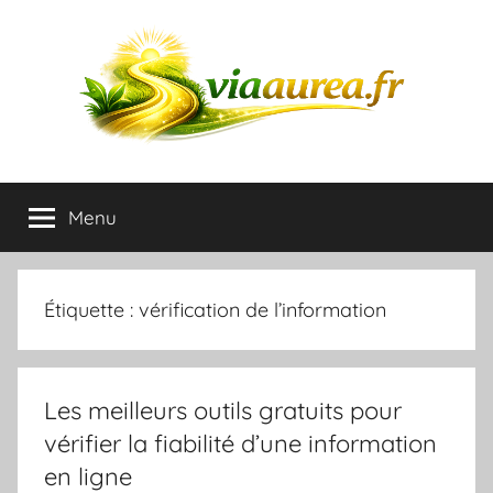
Aller
au
contenu
Blog
Menu
du
plaisir
Étiquette :
vérification de l’information
et
de
Les meilleurs outils gratuits pour
vérifier la fiabilité d’une information
l'amusement
en ligne