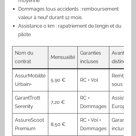
moyenne.
Dommages tous accidents : remboursement
valeur à neuf durant 12 mois.
Assistance 0 km : rapatriement de l’engin et du
pilote.
Nom du
Garanties
Avantage
Mensualité
contrat
incluses
distinctif
AssurMobilité
Rembours
5,90 €
RC + Vol
Urbain+
sous 48 h
GarantTrott
RC +
Assistance
7,20 €
Serenity
Dommages
Europe
AssureScoot
RC + Vol +
Garantie c
8,50 €
Premium
Dommages
incluse