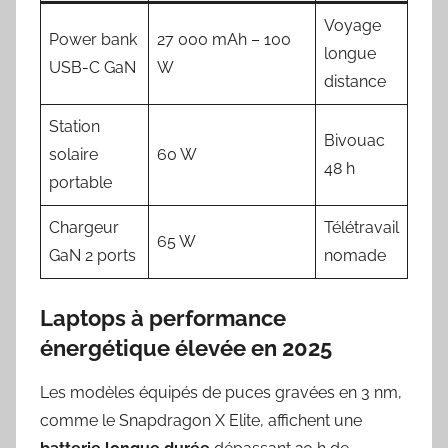
Voyage
Power bank
27 000 mAh – 100
longue
USB-C GaN
W
distance
Station
Bivouac
solaire
60 W
48 h
portable
Chargeur
Télétravail
65 W
GaN 2 ports
nomade
Laptops à performance
énergétique élevée en 2025
Les modèles équipés de puces gravées en 3 nm,
comme le Snapdragon X Elite, affichent une