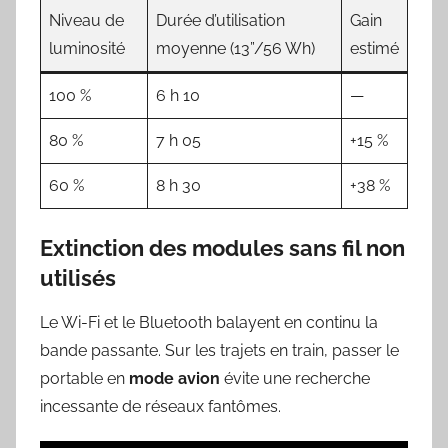
Niveau de
Durée d’utilisation
Gain
luminosité
moyenne (13”/56 Wh)
estimé
100 %
6 h 10
—
80 %
7 h 05
+15 %
60 %
8 h 30
+38 %
Extinction des modules sans fil non
utilisés
Le Wi-Fi et le Bluetooth balayent en continu la
bande passante. Sur les trajets en train, passer le
portable en
mode avion
évite une recherche
incessante de réseaux fantômes.