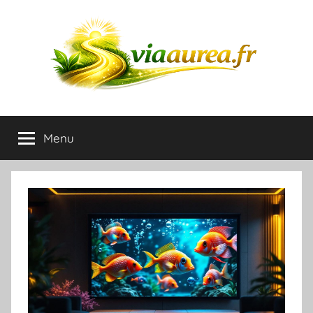
Aller
au
contenu
Blog
Menu
du
plaisir
et
de
l'amusement