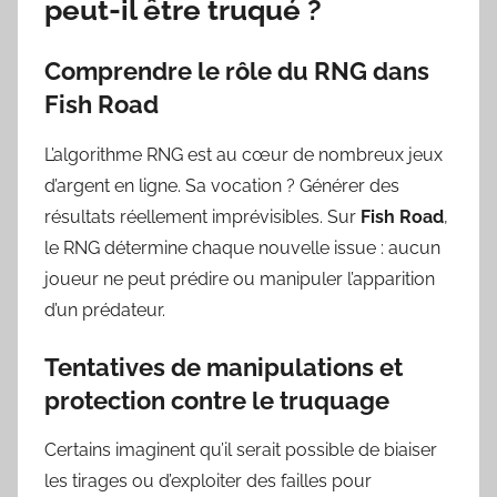
peut-il être truqué ?
Comprendre le rôle du RNG dans
Fish Road
L’algorithme RNG est au cœur de nombreux jeux
d’argent en ligne. Sa vocation ? Générer des
résultats réellement imprévisibles. Sur
Fish Road
,
le RNG détermine chaque nouvelle issue : aucun
joueur ne peut prédire ou manipuler l’apparition
d’un prédateur.
Tentatives de manipulations et
protection contre le truquage
Certains imaginent qu’il serait possible de biaiser
les tirages ou d’exploiter des failles pour