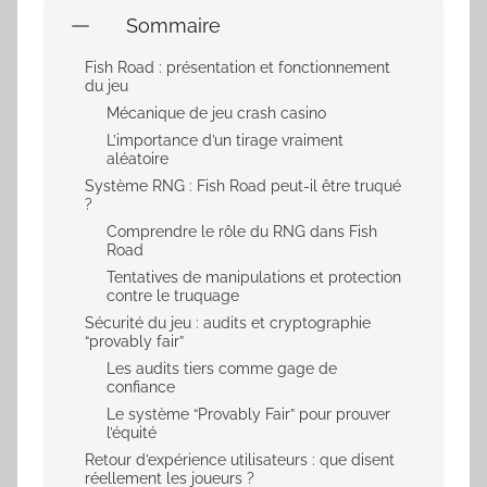
Sommaire
Fish Road : présentation et fonctionnement
du jeu
Mécanique de jeu crash casino
L’importance d’un tirage vraiment
aléatoire
Système RNG : Fish Road peut-il être truqué
?
Comprendre le rôle du RNG dans Fish
Road
Tentatives de manipulations et protection
contre le truquage
Sécurité du jeu : audits et cryptographie
“provably fair”
Les audits tiers comme gage de
confiance
Le système “Provably Fair” pour prouver
l’équité
Retour d’expérience utilisateurs : que disent
réellement les joueurs ?