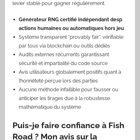
levier stable pour gagner régulièrement.
Générateur RNG certifié indépendant desp
actions humaines ou automatiques hors jeu
Système transparent “provably fair”, vérifiable
par tous via blockchain ou outils dédiés
Audits externes récurrents garantissant
sécurité et impartialité du code source
Avis utilisateurs globalement positifs quant à
l’honnêteté perçue lors des parties
Aucune méthode infaillible pour fausser ou
anticiper les tirages due à la robustesse
mathématique du système
Puis-je faire confiance à Fish
Road ? Mon avis sur la