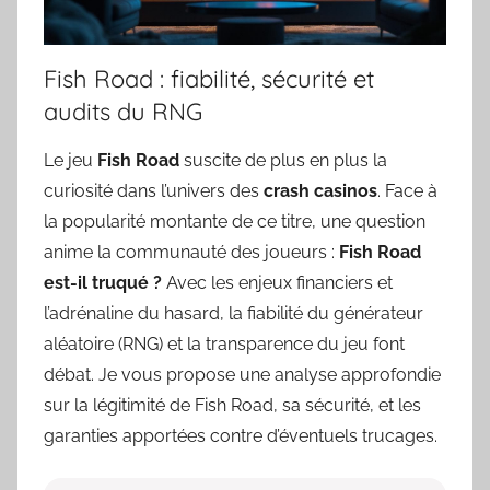
Fish Road : fiabilité, sécurité et
audits du RNG
Le jeu
Fish Road
suscite de plus en plus la
curiosité dans l’univers des
crash casinos
. Face à
la popularité montante de ce titre, une question
anime la communauté des joueurs :
Fish Road
est-il truqué ?
Avec les enjeux financiers et
l’adrénaline du hasard, la fiabilité du générateur
aléatoire (RNG) et la transparence du jeu font
débat. Je vous propose une analyse approfondie
sur la légitimité de Fish Road, sa sécurité, et les
garanties apportées contre d’éventuels trucages.