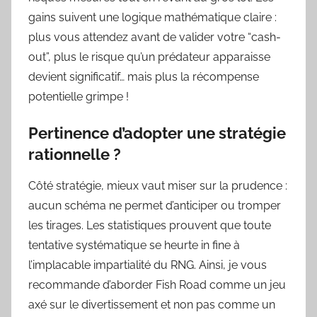
gains suivent une logique mathématique claire :
plus vous attendez avant de valider votre “cash-
out”, plus le risque qu’un prédateur apparaisse
devient significatif… mais plus la récompense
potentielle grimpe !
Pertinence d’adopter une stratégie
rationnelle ?
Côté stratégie, mieux vaut miser sur la prudence :
aucun schéma ne permet d’anticiper ou tromper
les tirages. Les statistiques prouvent que toute
tentative systématique se heurte in fine à
l’implacable impartialité du RNG. Ainsi, je vous
recommande d’aborder Fish Road comme un jeu
axé sur le divertissement et non pas comme un