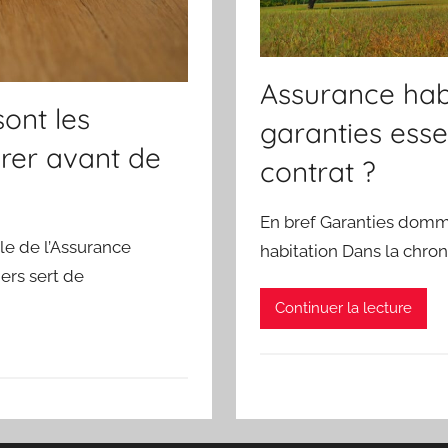
Assurance habi
sont les
garanties essen
arer avant de
contrat ?
En bref Garanties domma
ble de l’Assurance
habitation Dans la chron
iers sert de
Continuer la lecture