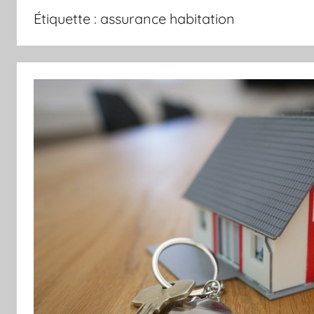
et
Étiquette :
assurance habitation
de
l'amusement