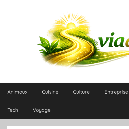
Aller
au
contenu
Blog
Animaux
Cuisine
Culture
Entreprise
du
plaisir
Tech
Voyage